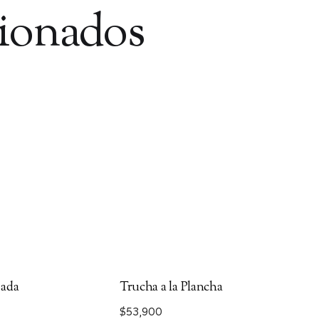
cionados
zada
Trucha a la Plancha
$
53,900